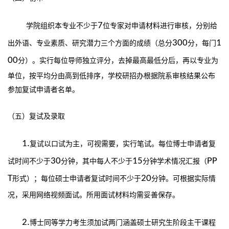
7
学院组织本专业不少于
位专家对申请材料进行审核，分别给
300
1
出外语、专业素质、研究潜力三个方面的成绩（总分
分，每门
00
分）。实行每位导师独立评分，去掉最高最低分后，再以专业为
单位，按平均分由高到低排序，学校研招办根据院系审核结果公布
参加复试申请者名单。
（五）复试及录取
1.
复试以口试为主，可视需要，实行笔试。每位博士申请者复
30
15
PP
试时间不少于
分钟，其中每人不少于
分钟学术情况汇报（
T
20
形式）；每位硕士申请者复试时间不少于
分钟。可根据实际情
况，采用网络视频面试。所用面试材料均需妥善保存。
2.
博士同等学力考生须加试两门涵盖硕士研究生阶段主干课程