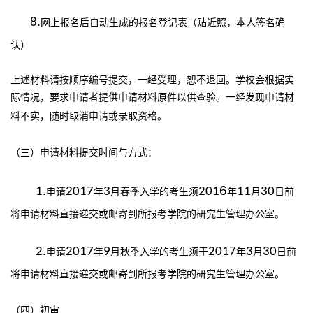
8.
网上报名后自动生成的报名登记表（贴近照，本人签名确
认）
上述材料请按顺序编号提交，一经受理，恕不退回。学校会根据实
际情况，要求申请者提供申请材料原件以供查验。一经发现申请材
料不实，随时取消申请或录取资格。
（三）申请材料提交时间与方式：
6
1.
2017
3
201
11
30
申请
年
月春季入学的考生须
年
月
日前
将申请材料直接递交或邮寄到所报考学院的研究生管理办公室。
2.
2017
9
2017
3
30
申请
年
月秋季入学的考生须于
年
月
日前
将申请材料直接递交或邮寄到所报考学院的研究生管理办公室。
（四）初审