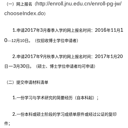
http://enroll.jnu.edu.cn/enroll-pg-jw/
（一）网上报名
（
chooseIndex.do
）
6
1
1.
2017
3
201
11
申请
年
月春季入学的网上报名时间：
年
月
0
12
10
—
月
日。（仅招收博士学位申请者）
2.
2017
9
2017
1
20
申请
年
月秋季入学的网上报名时间：
年
月
—3
30
日
月
日。（硕士、博士学位申请者均可申请）
（二）提交申请材料清单
1.
一份学习与学术研究的简要经历（自本科起）；
2.
一份本科或硕士阶段的学习成绩单原件或经过公证的复印
件；