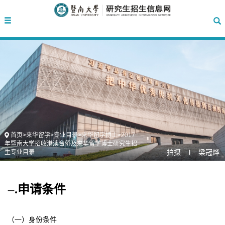
首页
>
来华留学
>
专业目录
>
来华留学博士
>
2017
年暨南大学招收港澳台侨及来华留学博士研究生招
拍摄 l 梁冠烨
生专业目录
.申请条件
一
（一）身份条件