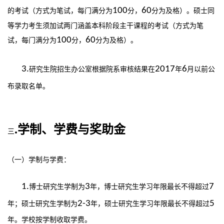
100
60
的考试（方式为笔试，每门满分为
分，
分为及格）。硕士同
等学力考生须加试两门涵盖本科阶段主干课程的考试（方式为笔
100
60
试，每门满分为
分，
分为及格）。
3.
2017
6
研究生院招生办公室根据院系审核结果在
年
月以前公
布录取名单。
.学制、学费与奖助金
三
（一）学制与学费：
1.
3
7
博士研究生学制为
年，博士研究生学习年限最长不得超过
2-3
5
年；硕士研究生学制为
年，硕士研究生学习年限最长不得超过
年。学校按学制收取学费。