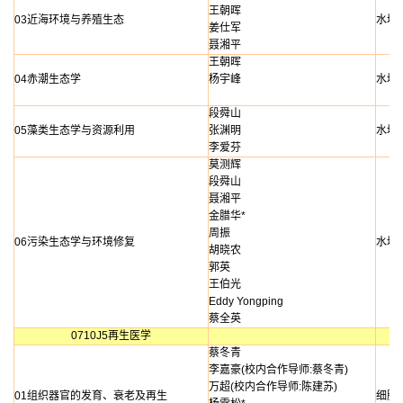
王朝晖
03近海环境与养殖生态
水域
姜仕军
聂湘平
王朝晖
04赤潮生态学
杨宇峰
水域
段舜山
05藻类生态学与资源利用
张渊明
水域
李爱芬
莫测辉
段舜山
聂湘平
金腊华*
周振
06污染生态学与环境修复
水域
胡晓农
郭英
王伯光
Eddy
Yongping
蔡全英
0710J5再生医学
蔡冬青
李嘉豪(校内合作导师:蔡冬青)
万超(校内合作导师:陈建苏)
01组织器官的发育、衰老及再生
细胞