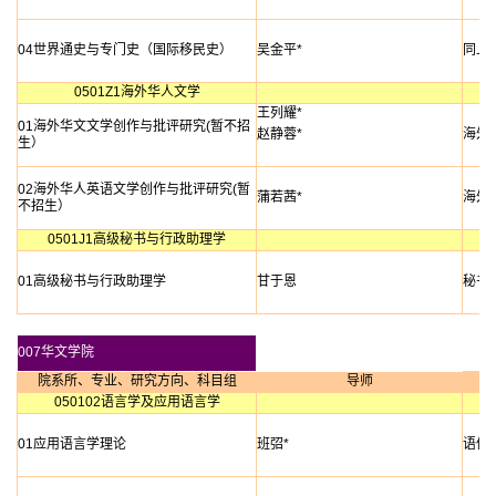
04世界通史与专门史（国际移民史）
吴金平*
同上
0501Z1海外华人文学
王列耀*
01海外华文文学创作与批评研究(暂不招
赵静蓉*
海外
生）
02海外华人英语文学创作与批评研究(暂
蒲若茜*
海外
不招生）
0501J1高级秘书与行政助理学
01高级秘书与行政助理学
甘于恩
秘书
007华文学院
院系所、专业、研究方向、科目组
导师
050102语言学及应用语言学
01应用语言学理论
班弨*
语体