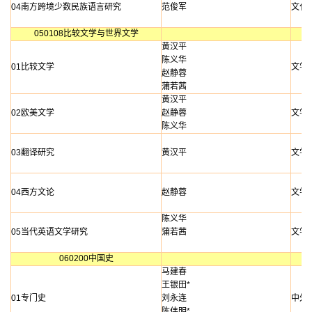
04南方跨境少数民族语言研究
范俊军
文化
050108比较文学与世界文学
黄汉平
陈义华
01比较文学
文学
赵静蓉
蒲若茜
黄汉平
02欧美文学
赵静蓉
文学
陈义华
03翻译研究
黄汉平
文学
04西方文论
赵静蓉
文学
陈义华
05当代英语文学研究
蒲若茜
文学
060200中国史
马建春
王银田*
01专门史
刘永连
中外
陈伟明*