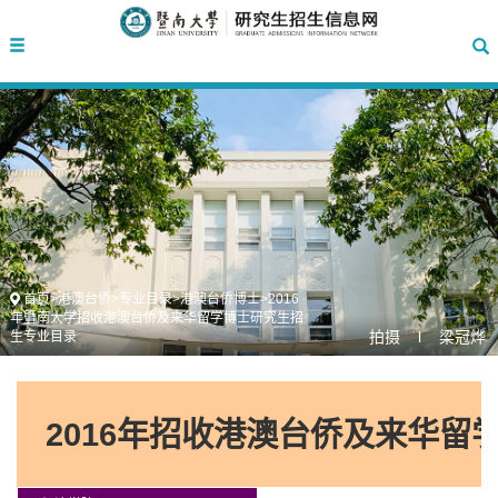
首页
>
港澳台侨
>
专业目录
>
港澳台侨博士
>
2016
年暨南大学招收港澳台侨及来华留学博士研究生招
拍摄 l 梁冠烨
生专业目录
2016年招收港澳台侨及来华留