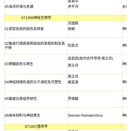
张其中
05海洋环境与赤潮
尹平河
水域
071006神经生物学
苏国辉
01视觉系统的损伤及修复
徐颖
神经
02脑退行病疾病和缺血的发病机制及其
阮奕文
神经
干预
吴武田(校内合作导师:周立兵)
03脊髓损伤与再生
神经
周立兵
周立兵
04神经网络形成的分子调控及可塑性
曲宜波
神经
05脑蛋白质组学研究
罗焕敏
神经
06纳米材料与神经再生
Seeram
Ramakrishna
神经
071007遗传学