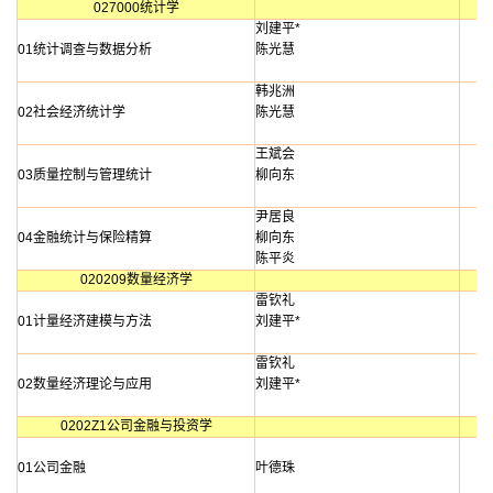
027000统计学
刘建平*
01统计调查与数据分析
陈光慧
韩兆洲
02社会经济统计学
陈光慧
王斌会
03质量控制与管理统计
柳向东
尹居良
04金融统计与保险精算
柳向东
陈平炎
020209数量经济学
雷钦礼
01计量经济建模与方法
刘建平*
雷钦礼
02数量经济理论与应用
刘建平*
0202Z1公司金融与投资学
01公司金融
叶德珠