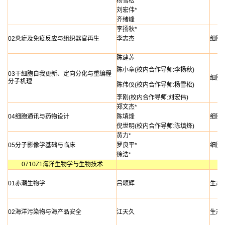
杨雪松*
刘宏伟*
齐绪峰
李扬秋*
02炎症及免疫反应与组织器官再生
李志杰
细胞
陈建苏
陈小章(校内合作导师:李扬秋)
03干细胞自我更新、定向分化与重编程
细胞
分子机理
陈伟仪(校内合作导师:杨雪松)
李刚(校内合作导师:刘宏伟)
郑文杰*
04细胞通讯与药物设计
陈填烽
细胞
倪世明(校内合作导师:陈填烽)
黄力*
05分子影像学基础与临床
罗良平*
细胞
徐浩*
0710Z1海洋生物学与生物技术
01赤潮生物学
吕颂辉
生态
02海洋污染物与海产品安全
江天久
生态