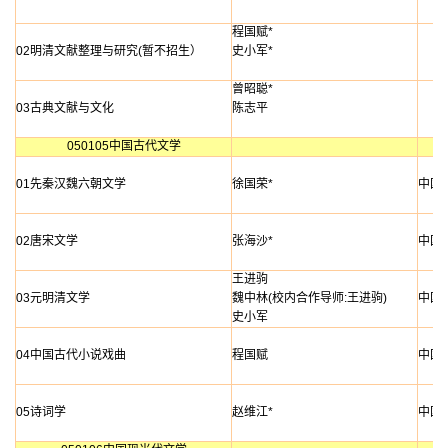
程国赋*
02明清文献整理与研究(暂不招生）
史小军*
曾昭聪*
03古典文献与文化
陈志平
050105中国古代文学
01先秦汉魏六朝文学
徐国荣*
中国
02唐宋文学
张海沙*
中国
王进驹
03元明清文学
魏中林(校内合作导师:王进驹)
中国
史小军
04中国古代小说戏曲
程国赋
中国
05诗词学
赵维江*
中国