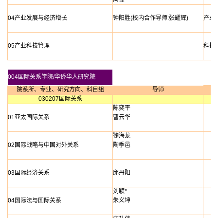
04产业发展与经济增长
钟阳胜(校内合作导师:张耀辉)
产业
05产业科技管理
科技
004国际关系学院/华侨华人研究院
院系所、专业、研究方向、科目组
导师
030207国际关系
陈奕平
01亚太国际关系
曹云华
鞠海龙
02国际战略与中国对外关系
陶季邑
03国际经济关系
邱丹阳
刘颖*
04国际法与国际关系
朱义坤