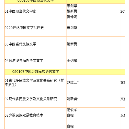
050106中国现当代文学
宋剑华
01中国现当代文学史
姚新勇
20
贺仲明
0220世纪中国文学批评史
宋剑华
03中国当代民族文学
姚新勇
04台港澳与海外华文文学
王列耀
050107中国少数民族语言文学
01古代多民族文学及文化关系研究（暂
赵维江*
文化
不招生）
02现代多民族文学及文化关系研究
姚新勇*
文化
范俊军
03少数民族双语教育技术
班弨
文化
班弨