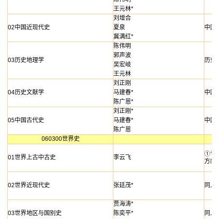
王元林*
刘增合
02中国近现代史
夏泉
中国
冀满红*
陈伟明
郭声波
03历史地理学
历史
吴宏岐
王元林
刘正刚
04历史文献学
马建春*
中国
陈广恩*
刘正刚*
05中国古代史
马建春*
中国
陈广恩
060300世界史
①专
01世界上古中古史
李云飞
方向
02世界近现代史
张廷茂*
同上
贾海涛*
03世界地区与国别史
陈奕平*
同上