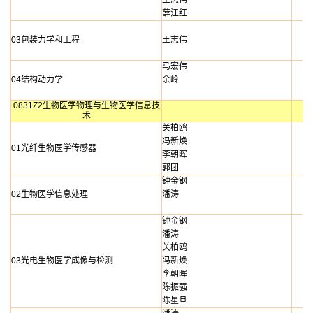
王志伟
薛江红
03包装力学和工程
王志伟
马宏伟
04结构动力学
余岭
0831Z2生物医学物理与生物医学信息技
术
关柏鸥
冯新焕
01光纤生物医学传感器
李朝晖
郭团
钟金钢
02生物医学信息处理
潘涛
钟金钢
潘涛
关柏鸥
03光电生物医学成像与检测
冯新焕
李朝晖
陈振强
陈星旦