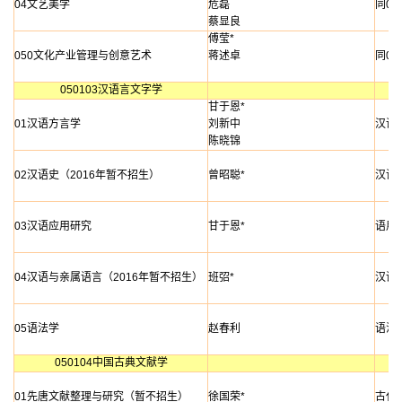
04文艺美学
危磊
同01
蔡显良
傅莹*
050文化产业管理与创意艺术
蒋述卓
同01
050103汉语言文字学
甘于恩*
01汉语方言学
刘新中
汉语
陈晓锦
02汉语史（2016年暂不招生）
曾昭聪*
汉语
03汉语应用研究
甘于恩*
语用
04汉语与亲属语言（2016年暂不招生）
班弨*
汉语
05语法学
赵春利
语法
050104中国古典文献学
01先唐文献整理与研究（暂不招生）
徐国荣*
古代