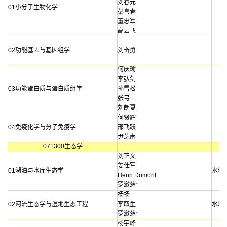
刘春元
01小分子生物化学
彭喜春
董忠军
高云飞
02功能基因与基因组学
刘奋勇
何庆瑜
李弘剑
03功能蛋白质与蛋白质组学
孙雪松
张弓
刘朗夏
何贤辉
04免疫化学与分子免疫学
邢飞跃
尹芝南
071300生态学
刘正文
姜仕军
01湖泊与水库生态学
水域
Henri
Dumont
罗潋葱*
杨扬
02河流生态学与湿地生态工程
李取生
水域
罗潋葱*
杨宇峰