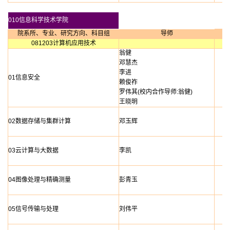
010信息科学技术学院
院系所、专业、研究方向、科目组
导师
081203计算机应用技术
翁健
邓慧杰
李进
01信息安全
赖俊祚
罗伟其(校内合作导师:翁健)
王晓明
02数据存储与集群计算
邓玉辉
03云计算与大数据
李凯
04图像处理与精确测量
彭青玉
05信号传输与处理
刘伟平