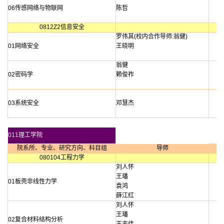
06传感网络与物联网
陈哲
0812Z2信息安全
罗伟其(校内合作导师:翁健)
01网络安全
王晓明
翁健
02密码学
赖俊祚
03系统安全
邓慧杰
011理工学院
院系所、专业、研究方向、科目组
导师
080104工程力学
刘人怀
王璠
01板壳非线性力学
袁鸿
薛江红
刘人怀
王璠
02复合材料结构分析