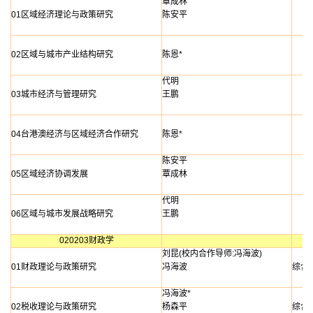
覃成林
01区域经济理论与政策研究
陈安平
02区域与城市产业结构研究
陈恩*
代明
03城市经济与管理研究
王鹏
04台港澳经济与区域经济合作研究
陈恩*
陈安平
05区域经济协调发展
覃成林
代明
06区域与城市发展战略研究
王鹏
020203财政学
刘昆(校内合作导师:冯海波)
01财政理论与政策研究
冯海波
综合
冯海波*
02税收理论与政策研究
杨森平
综合