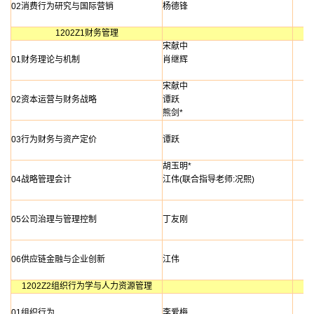
02消费行为研究与国际营销
杨德锋
1202Z1财务管理
宋献中
01财务理论与机制
肖继辉
宋献中
02资本运营与财务战略
谭跃
熊剑*
03行为财务与资产定价
谭跃
胡玉明*
04战略管理会计
江伟(联合指导老师:况熙)
05公司治理与管理控制
丁友刚
06供应链金融与企业创新
江伟
1202Z2组织行为学与人力资源管理
01组织行为
李爱梅