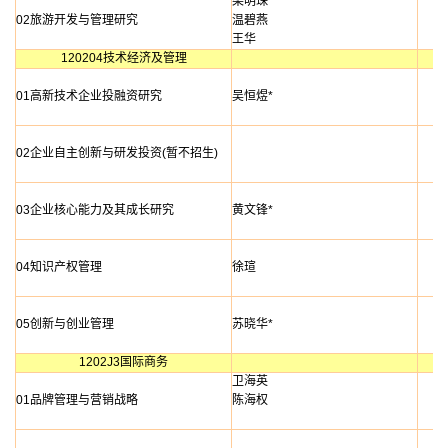
梁明珠*
02旅游开发与管理研究
温碧燕
王华
120204技术经济及管理
01高新技术企业投融资研究
吴恒煜*
02企业自主创新与研发投资(暂不招生)
03企业核心能力及其成长研究
黄文锋*
04知识产权管理
徐瑄
05创新与创业管理
苏晓华*
1202J3国际商务
卫海英
01品牌管理与营销战略
陈海权