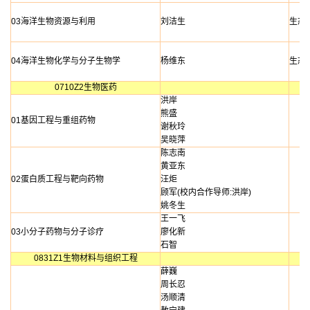
03海洋生物资源与利用
刘洁生
生态
04海洋生物化学与分子生物学
杨维东
生态
0710Z2生物医药
洪岸
熊盛
01基因工程与重组药物
谢秋玲
吴晓萍
陈志南
黄亚东
02蛋白质工程与靶向药物
汪炬
顾军(校内合作导师:洪岸)
姚冬生
王一飞
03小分子药物与分子诊疗
廖化新
石智
0831Z1生物材料与组织工程
薛巍
周长忍
汤顺清