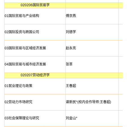
020206国际贸易学
01国际贸易与产业结构
傅京燕
02国际投资与跨国公司
刘德学
03国际贸易与区域经济发展
赵永亮
04国际贸易与城市经济发展
张萃
020207劳动经济学
01就业理论与政策
王春超
02劳动力市场研究
谌新民*(校内合作导师:王春超)
03社会保障理论与研究
刘金山*