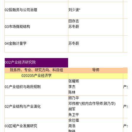
02投融资与公司治理
刘少波*
田存志
03市场微观结构
苏冬蔚
04金融计量学
苏冬蔚
002产业经济研究院
院系所、专业、研究方向、科目组
导师
020205产业经济学
张耀辉
01产业组织与政府规制
李杰
产业
陈林
顾乃华
邓伟根*(校内合作导师:顾乃华)
02产业结构与产业演化
产业
胡军
朱卫平
余壮雄
03区域产业发展研究
周浩
产业
陶锋