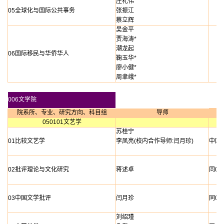
庄礼伟
05全球化与国际公共事务
张振江
蔡立辉
吴金平
贾海涛*
潮龙起
06国际移民与华侨华人
鞠玉华*
廖小健*
周聿峨*
006文学院
院系所、专业、研究方向、科目组
导师
050101文艺学
苏桂宁
01比较文艺学
李凤亮(校内合作导师:闫月珍)
中国
02批评理论与文化研究
蒋述卓
同01
03中国文学批评
闫月珍
同01
刘绍瑾