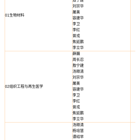
敖宁建
刘宗华
屠美
01生物材料
容建华
李卫
李红
曾戎
焦延鹏
李立华
薛巍
周长忍
敖宁建
汤顺清
刘宗华
屠美
02组织工程与再生医学
容建华
李卫
李红
曾戎
焦延鹏
李立华
汤顺清
杨培慧
谭绍早