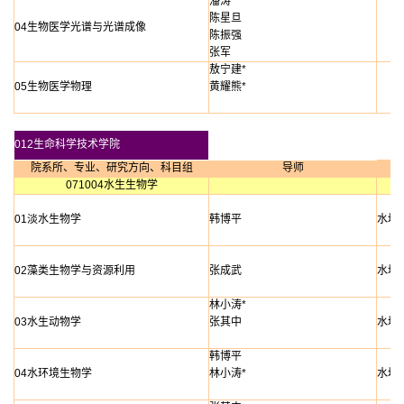
潘涛
陈星旦
04生物医学光谱与光谱成像
陈振强
张军
敖宁建*
05生物医学物理
黄耀熊*
012生命科学技术学院
院系所、专业、研究方向、科目组
导师
071004水生生物学
01淡水生物学
韩博平
水域
02藻类生物学与资源利用
张成武
水域
林小涛*
03水生动物学
张其中
水域
韩博平
04水环境生物学
林小涛*
水域