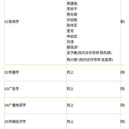
蒋建国
李异平
杨先顺
邓绍根
01新闻学
新闻
陈伟军
星亮
申启武
刘涛
蔡铭泽*
吴予敏(校内合作导师:杨先顺)
杨兴锋*(校内合作导师:支庭荣)
02传播学
同上
同01
03广告学
同上
同01
04广播电视学
同上
同01
05传媒经济学
同上
同01