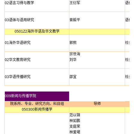
02语言习得与教学
王衍军
语体
03语体与语用研究
曾毅平
语体
0501Z2海外华语及华文教学
01海外华语研究
郭熙
社会
宗世海
02华文教育研究
刘华
社会
03华语传播研究
邵宜
社会
009新闻与传播学院
院系所、专业、研究方向、科目组
导师
050300新闻传播学
范以锦
林如鹏
支庭荣
林爱珺