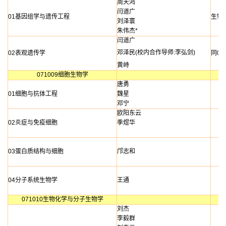
周天鸿
闫道广
01基因组学与遗传工程
生物
刘泽寰
朱伟杰*
闫道广
邓泽民(校内合作导师:李弘剑)
02表观遗传学
同01
黄峙
071009细胞生物学
唐勇
01细胞与抗体工程
魏星
邓宁
欧阳东云
02炎症与免疫细胞
季煜华
03蛋白质结构与细胞
邝志和
04分子系统生物学
王通
071010生物化学与分子生物学
刘杰
李毅群