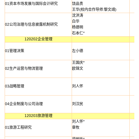
01资本市场发展与国际会计研究
饶品贵
王华(校内合作导师:黎文靖)
沈洪涛
白华
02公司治理与信息披露机制研究
杨德明
石本仁*
120202企业管理
01管理决策
左小德
王国庆*
02生产运营与物流管理
欧锦文
03战略管理
刘人怀
04企业制度与公司治理
刘汉民
120203旅游管理
刘人怀*
01旅游工程研究
章牧