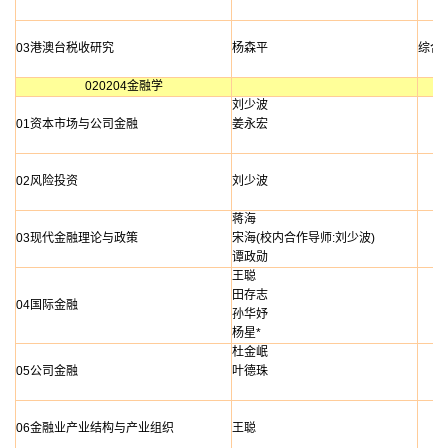
03港澳台税收研究
杨森平
综合
020204金融学
刘少波
01资本市场与公司金融
姜永宏
02风险投资
刘少波
蒋海
03现代金融理论与政策
宋海(校内合作导师:刘少波)
谭政勋
王聪
田存志
04国际金融
孙华妤
杨星*
杜金岷
05公司金融
叶德珠
06金融业产业结构与产业组织
王聪