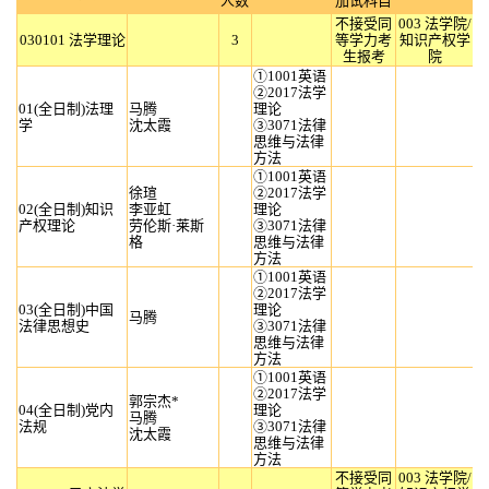
人数
加试科目
不接受同
003 法学院/
030101 法学理论
3
等学力考
知识产权学
生报考
院
①1001英语
②2017法学
01(全日制)法理
马腾
理论
学
沈太霞
③3071法律
思维与法律
方法
①1001英语
徐瑄
②2017法学
02(全日制)知识
李亚虹
理论
产权理论
劳伦斯·莱斯
③3071法律
格
思维与法律
方法
①1001英语
②2017法学
03(全日制)中国
理论
马腾
法律思想史
③3071法律
思维与法律
方法
①1001英语
②2017法学
郭宗杰*
04(全日制)党内
理论
马腾
法规
③3071法律
沈太霞
思维与法律
方法
不接受同
003 法学院/