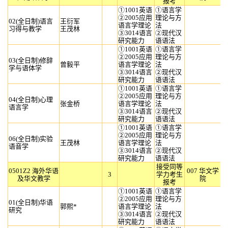
报考
①1001英语
①语言学
②2005应用
理论与方
02(全日制)语言
王衍军
语言学理论
法
习得与教学
王茂林
③3014语言
②现代汉
研究能力
语语法
①1001英语
①语言学
②2005应用
理论与方
03(全日制)修辞
曾毅平
语言学理论
法
学与语体学
③3014语言
②现代汉
研究能力
语语法
①1001英语
①语言学
②2005应用
理论与方
04(全日制)心理
张金桥
语言学理论
法
语言学
③3014语言
②现代汉
研究能力
语语法
①1001英语
①语言学
②2005应用
理论与方
06(全日制)实验
王茂林
语言学理论
法
语音学
③3014语言
②现代汉
研究能力
语语法
接受同等
0501Z2 海外华语
007 华文学
3
学力考生
及华文教学
院
报考
①1001英语
①语言学
②2005应用
理论与方
01(全日制)华语
郭熙*
语言学理论
法
研究
③3014语言
②现代汉
研究能力
语语法