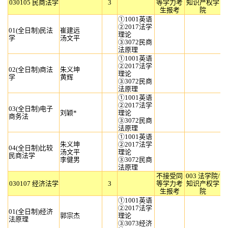
030105 民商法学
3
等学力考
知识产权学
生报考
院
①1001英语
②2017法学
01(全日制)民法
崔建远
理论
学
汤文平
③3072民商
法原理
①1001英语
②2017法学
02(全日制)商法
朱义坤
理论
学
黄辉
③3072民商
法原理
①1001英语
②2017法学
03(全日制)电子
刘颖*
理论
商务法
③3072民商
法原理
①1001英语
朱义坤
②2017法学
04(全日制)比较
汤文平
理论
民商法学
李健男
③3072民商
法原理
不接受同
003 法学院/
030107 经济法学
3
等学力考
知识产权学
生报考
院
①1001英语
②2017法学
01(全日制)经济
郭宗杰
理论
法原理
③3073经济