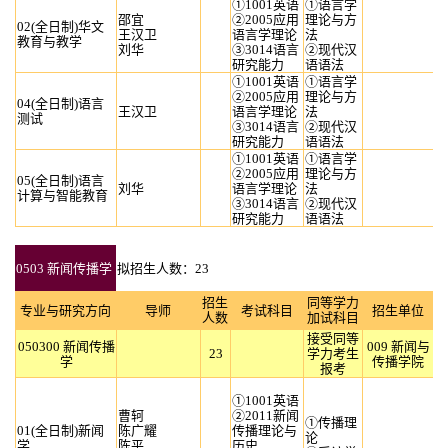
①1001英语
①语言学
邵宜
②2005应用
理论与方
02(全日制)华文
王汉卫
语言学理论
法
教育与教学
刘华
③3014语言
②现代汉
研究能力
语语法
①1001英语
①语言学
②2005应用
理论与方
04(全日制)语言
王汉卫
语言学理论
法
测试
③3014语言
②现代汉
研究能力
语语法
①1001英语
①语言学
②2005应用
理论与方
05(全日制)语言
刘华
语言学理论
法
计算与智能教育
③3014语言
②现代汉
研究能力
语语法
0503 新闻传播学
拟招生人数：23
招生
同等学力
专业与研究方向
导师
考试科目
招生单位
人数
加试科目
接受同等
050300 新闻传播
009 新闻与
23
学力考生
学
传播学院
报考
①1001英语
曹轲
②2011新闻
①传播理
01(全日制)新闻
陈广耀
传播理论与
论
学
陈平
历史