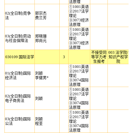
法原理
①1001英语
②2017法学
02(全日制)竞争
郭宗杰
理论
法
费兰芳
③3073经济
法原理
①1001英语
②2017法学
03(全日制)劳动
郑晓珊
理论
与社会保障法
郑尚元
③3073经济
法原理
不接受同
003 法学院/
030109 国际法学
3
等学力考
知识产权学
生报考
院
①1001英语
②2017法学
01(全日制)国际
刘颖
理论
经济法
李健男*
③3074国际
法原理
①1001英语
②2017法学
02(全日制)国际
刘颖
理论
电子商务法
③3074国际
法原理
①1001英语
②2017法学
03(全日制)国际
刘颖
理论
公法
程荃
③3074国际
法原理