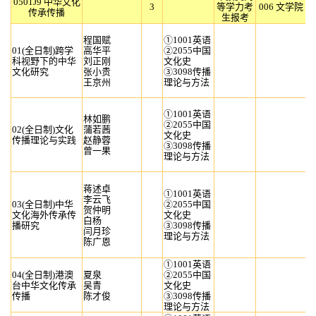
0501J9 中华文化
3
等学力考
006 文学院
传承传播
生报考
程国赋
①1001英语
01(全日制)跨学
高华平
②2055中国
科视野下的中华
刘正刚
文化史
文化研究
张小贵
③3098传播
王京州
理论与方法
①1001英语
林如鹏
②2055中国
02(全日制)文化
蒲若茜
文化史
传播理论与实践
赵静蓉
③3098传播
曾一果
理论与方法
蒋述卓
①1001英语
李云飞
03(全日制)中华
②2055中国
贺仲明
文化海外传承传
文化史
白杨
播研究
③3098传播
闫月珍
理论与方法
陈广恩
①1001英语
04(全日制)港澳
夏泉
②2055中国
台中华文化传承
吴青
文化史
传播
陈才俊
③3098传播
理论与方法