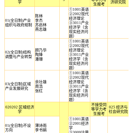
学
济研究院
生报考
①1001英语
②2002现代
陈林
经济理论
01(全日制)产业
李杰
③3011产业
组织与政府规制
苏启林
经济学（含
燕志雄
现实经济问
题）
①1001英语
②2002现代
顾乃华
经济理论
02(全日制)结构
陶锋
③3011产业
调整与产业转型
潘珊
经济学（含
现实经济问
题）
①1001英语
②2002现代
余壮雄
经济理论
03(全日制)区域
周浩
③3011产业
产业发展研究
张红
经济学（含
现实经济问
题）
不接受同
020202 区域经济
025 经济与
等学力考
学
社会研究院
生报考
①1001英语
②2001经济
01(全日制)不设
薄诗雨
学
方向
李书娟
③3009计量