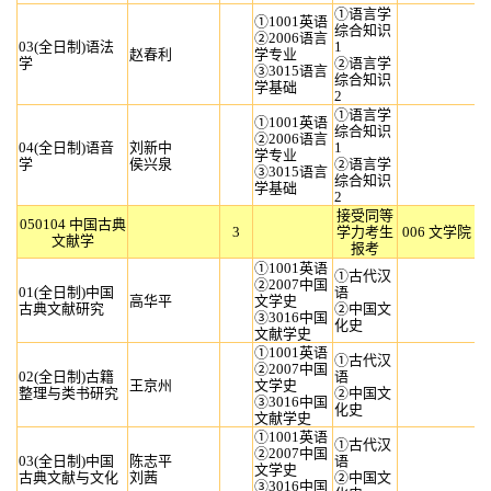
①语言学
①1001英语
综合知识
②2006语言
03(全日制)语法
1
赵春利
学专业
学
②语言学
③3015语言
综合知识
学基础
2
①语言学
①1001英语
综合知识
②2006语言
04(全日制)语音
刘新中
1
学专业
学
侯兴泉
②语言学
③3015语言
综合知识
学基础
2
接受同等
050104 中国古典
3
学力考生
006 文学院
文献学
报考
①1001英语
①古代汉
②2007中国
01(全日制)中国
语
高华平
文学史
古典文献研究
②中国文
③3016中国
化史
文献学史
①1001英语
①古代汉
②2007中国
02(全日制)古籍
语
王京州
文学史
整理与类书研究
②中国文
③3016中国
化史
文献学史
①1001英语
①古代汉
②2007中国
03(全日制)中国
陈志平
语
文学史
古典文献与文化
刘茜
②中国文
③3016中国