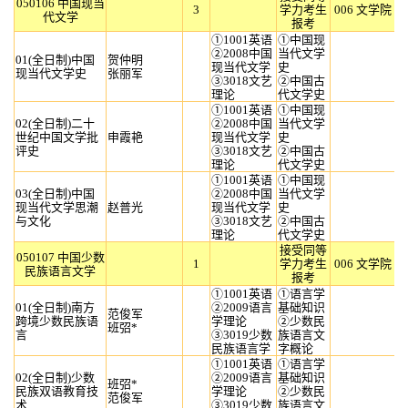
050106 中国现当
3
学力考生
006 文学院
代文学
报考
①1001英语
①中国现
②2008中国
当代文学
01(全日制)中国
贺仲明
现当代文学
史
现当代文学史
张丽军
③3018文艺
②中国古
理论
代文学史
①1001英语
①中国现
02(全日制)二十
②2008中国
当代文学
世纪中国文学批
申霞艳
现当代文学
史
评史
③3018文艺
②中国古
理论
代文学史
①1001英语
①中国现
03(全日制)中国
②2008中国
当代文学
现当代文学思潮
赵普光
现当代文学
史
与文化
③3018文艺
②中国古
理论
代文学史
接受同等
050107 中国少数
1
学力考生
006 文学院
民族语言文学
报考
①1001英语
①语言学
01(全日制)南方
②2009语言
基础知识
范俊军
跨境少数民族语
学理论
②少数民
班弨*
言
③3019少数
族语言文
民族语言学
字概论
①1001英语
①语言学
02(全日制)少数
②2009语言
基础知识
班弨*
民族双语教育技
学理论
②少数民
范俊军
术
③3019少数
族语言文