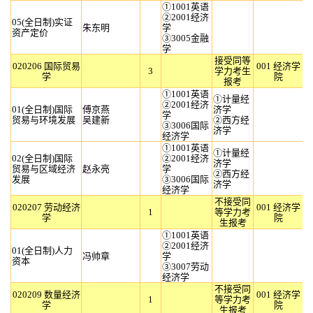
①1001英语
②2001经济
05(全日制)实证
朱东明
学
资产定价
③3005金融
学
接受同等
020206 国际贸易
001 经济学
3
学力考生
学
院
报考
①1001英语
①计量经
②2001经济
01(全日制)国际
傅京燕
济学
学
贸易与环境发展
吴建新
②西方经
③3006国际
济学
经济学
①1001英语
①计量经
02(全日制)国际
②2001经济
济学
贸易与区域经济
赵永亮
学
②西方经
发展
③3006国际
济学
经济学
不接受同
020207 劳动经济
001 经济学
1
等学力考
学
院
生报考
①1001英语
②2001经济
01(全日制)人力
冯帅章
学
资本
③3007劳动
经济学
不接受同
020209 数量经济
001 经济学
1
等学力考
学
院
生报考