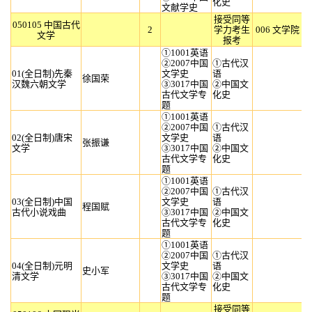
化史
文献学史
接受同等
050105 中国古代
2
学力考生
006 文学院
文学
报考
①1001英语
②2007中国
①古代汉
01(全日制)先秦
文学史
语
徐国荣
汉魏六朝文学
③3017中国
②中国文
古代文学专
化史
题
①1001英语
②2007中国
①古代汉
02(全日制)唐宋
文学史
语
张振谦
文学
③3017中国
②中国文
古代文学专
化史
题
①1001英语
②2007中国
①古代汉
03(全日制)中国
文学史
语
程国赋
古代小说戏曲
③3017中国
②中国文
古代文学专
化史
题
①1001英语
②2007中国
①古代汉
04(全日制)元明
文学史
语
史小军
清文学
③3017中国
②中国文
古代文学专
化史
题
接受同等