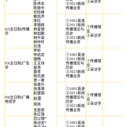
②采访学
陈伟军
③3023新闻
陈致中
传播业务
甘险峰
赖凯声
李红
①1001英语
李锦辉
②2011新闻
①传播理
02(全日制)传播
林爱珺
传播理论与
论
学
林如鹏
历史
②采访学
林升梁
③3023新闻
林仲轩
传播业务
刘涛
罗昕
申启武
①1001英语
施畅
②2011新闻
①传播理
03(全日制)广告
王玉玮
传播理论与
论
学
星亮
历史
②采访学
晏青
③3023新闻
杨先顺
传播业务
曾一果
张晋升
张潇潇
①1001英语
赵建国
②2011新闻
①传播理
04(全日制)广播
传播理论与
赵雯
论
电视学
历史
②采访学
郑亮
③3023新闻
支庭荣
传播业务
朱红强
范以锦*
侯迎忠*
①1001英语
李文冰*
②2011新闻