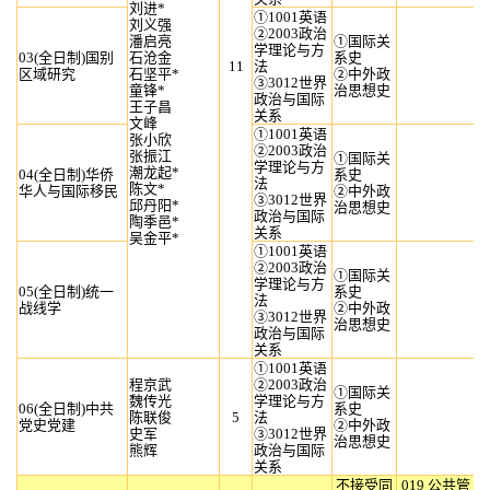
刘进*
①1001英语
刘义强
②2003政治
潘启亮
①国际关
学理论与方
03(全日制)国别
石沧金
系史
11
法
区域研究
石坚平*
②中外政
③3012世界
童锋*
治思想史
政治与国际
王子昌
关系
文峰
①1001英语
张小欣
②2003政治
张振江
①国际关
学理论与方
潮龙起*
04(全日制)华侨
系史
法
陈文*
华人与国际移民
②中外政
③3012世界
邱丹阳*
治思想史
政治与国际
陶季邑*
关系
吴金平*
①1001英语
②2003政治
①国际关
学理论与方
05(全日制)统一
系史
法
战线学
②中外政
③3012世界
治思想史
政治与国际
关系
①1001英语
程京武
②2003政治
①国际关
魏传光
学理论与方
06(全日制)中共
系史
陈联俊
5
法
党史党建
②中外政
史军
③3012世界
治思想史
熊辉
政治与国际
关系
不接受同
019 公共管