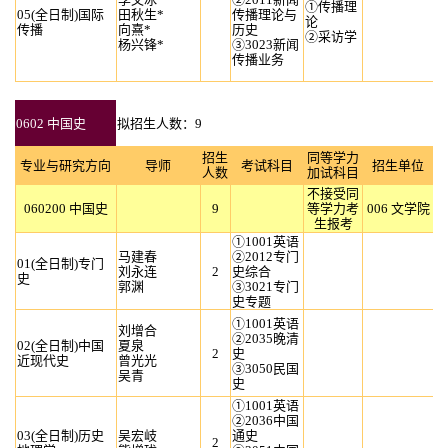
①传播理
05(全日制)国际
田秋生*
传播理论与
论
传播
向熹*
历史
②采访学
杨兴锋*
③3023新闻
传播业务
0602 中国史
拟招生人数：9
招生
同等学力
专业与研究方向
导师
考试科目
招生单位
人数
加试科目
不接受同
060200 中国史
9
等学力考
006 文学院
生报考
①1001英语
马建春
②2012专门
01(全日制)专门
刘永连
2
史综合
史
郭渊
③3021专门
史专题
①1001英语
刘增合
②2035晚清
02(全日制)中国
夏泉
2
史
近现代史
曾光光
③3050民国
吴青
史
①1001英语
②2036中国
03(全日制)历史
吴宏岐
通史
2