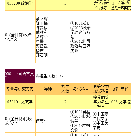
030200 政治学
5
等学力考
理学院/应
生报考
急管理学院
蔡立辉
陈玉梅
①1001英语
陈贵梧
②2003政治
戴胜利
学理论与方
01(全日制)政治
胡辉华
法
学理论
唐攀
③3012世界
颜昌武
政治与国际
杨君
关系
郑石明
0501 中国语言文
拟招生人数：27
学
招生
同等学力
专业与研究方向
导师
考试科目
招生单位
人数
加试科目
接受同等
050101 文艺学
2
学力考生
006 文学院
报考
①1001英语
①中国现
②2004比较
01(全日制)比较
当代文学
傅莹*
诗学
文艺学
②中国美
③3013中外
学史
文论
①1001英语