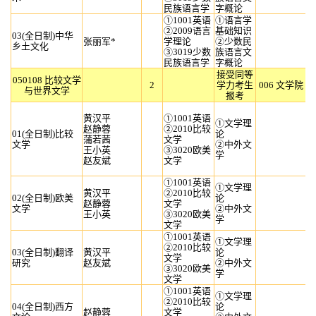
民族语言学
字概论
①1001英语
①语言学
②2009语言
基础知识
03(全日制)中华
张丽军*
学理论
②少数民
乡土文化
③3019少数
族语言文
民族语言学
字概论
接受同等
050108 比较文学
2
学力考生
006 文学院
与世界文学
报考
黄汉平
①1001英语
①文学理
赵静蓉
②2010比较
01(全日制)比较
论
蒲若茜
文学
文学
②中外文
王小英
③3020欧美
学
赵友斌
文学
①1001英语
①文学理
黄汉平
②2010比较
02(全日制)欧美
论
赵静蓉
文学
文学
②中外文
王小英
③3020欧美
学
文学
①1001英语
①文学理
②2010比较
03(全日制)翻译
黄汉平
论
文学
研究
赵友斌
②中外文
③3020欧美
学
文学
①1001英语
①文学理
②2010比较
04(全日制)西方
论
赵静蓉
文学