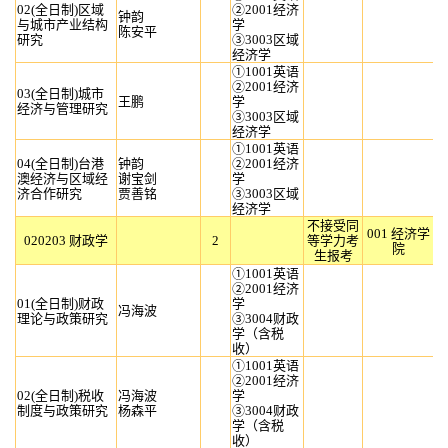
02(全日制)区域
②2001经济
钟韵
与城市产业结构
学
陈安平
研究
③3003区域
经济学
①1001英语
②2001经济
03(全日制)城市
王鹏
学
经济与管理研究
③3003区域
经济学
①1001英语
04(全日制)台港
钟韵
②2001经济
澳经济与区域经
谢宝剑
学
济合作研究
贾善铭
③3003区域
经济学
不接受同
001 经济学
020203 财政学
2
等学力考
院
生报考
①1001英语
②2001经济
01(全日制)财政
学
冯海波
理论与政策研究
③3004财政
学（含税
收）
①1001英语
②2001经济
02(全日制)税收
冯海波
学
制度与政策研究
杨森平
③3004财政
学（含税
收）