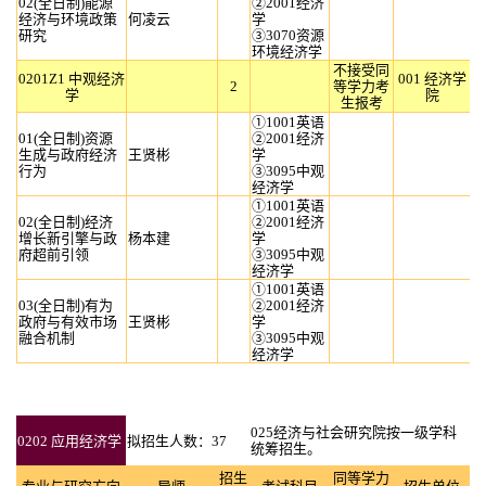
02(全日制)能源
②2001经济
经济与环境政策
何凌云
学
研究
③3070资源
环境经济学
不接受同
0201Z1 中观经济
001 经济学
2
等学力考
学
院
生报考
①1001英语
01(全日制)资源
②2001经济
生成与政府经济
王贤彬
学
行为
③3095中观
经济学
①1001英语
02(全日制)经济
②2001经济
增长新引擎与政
杨本建
学
府超前引领
③3095中观
经济学
①1001英语
03(全日制)有为
②2001经济
政府与有效市场
王贤彬
学
融合机制
③3095中观
经济学
025经济与社会研究院按一级学科
0202 应用经济学
拟招生人数：37
统筹招生。
招生
同等学力