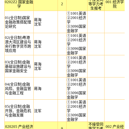
0202Z2 国家金融
001 经济学
2
等学力考
学
院
生报考
①1001英语
01(全日制)国家
②2001经济
蒋海
金融政策搭配理
学
沈军
论研究
③3096国家
金融学
①1001英语
02(全日制)粤港
②2001经济
澳大湾区建设与
蒋海
学
央行数字货币跨
沈军
③3096国家
境应用
金融学
①1001英语
03(全日制)金融
②2001经济
蒋海
基础设施建设与
学
沈军
国家金融安全
③3096国家
金融学
①1001英语
04(全日制)金融
②2001经济
风险、金融监管
蒋海
学
与金融工程
③3096国家
金融学
①1001英语
05(全日制)金融
②2001经济
开放、金融危机
沈军
学
与金融发展
③3096国家
金融学
不接受同
020205 产业经济
002 产业经
9
等学力考