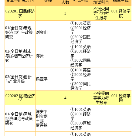
专业与研究方向
导师
考试科目
招生单位
人数
加试科目
不接受同
020201 国民经济
001 经济学
3
等学力考
学
院
生报考
①1001英语
01(全日制)宏观
②2001经济
经济运行与政策
刘金山
学
研究
③3002国民
经济学
①1001英语
02(全日制)城市
②2001经济
与房地产经济研
郑贤
学
究
③3002国民
经济学
①1001英语
②2001经济
03(全日制)创新
杨亚平
学
与产业升级
③3002国民
经济学
不接受同
020202 区域经济
001 经济学
4
等学力考
学
院
生报考
①1001英语
陈安平
01(全日制)区域
②2001经济
谢宝剑
经济理论与政策
学
王鹏
研究
③3003区域
贾善铭
经济学
①1001英语