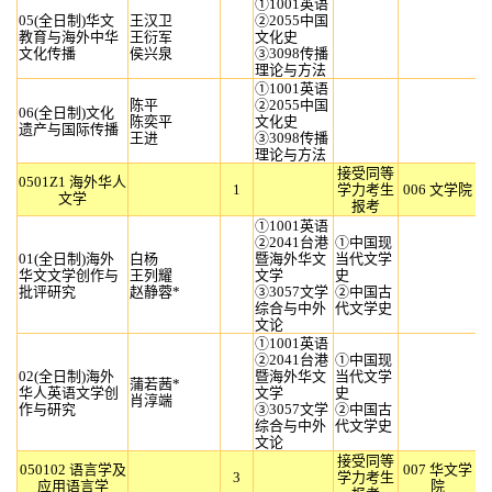
①1001英语
05(全日制)华文
王汉卫
②2055中国
教育与海外中华
王衍军
文化史
文化传播
侯兴泉
③3098传播
理论与方法
①1001英语
陈平
②2055中国
06(全日制)文化
陈奕平
文化史
遗产与国际传播
王进
③3098传播
理论与方法
接受同等
0501Z1 海外华人
1
学力考生
006 文学院
文学
报考
①1001英语
②2041台港
①中国现
01(全日制)海外
白杨
暨海外华文
当代文学
华文文学创作与
王列耀
文学
史
批评研究
赵静蓉*
③3057文学
②中国古
综合与中外
代文学史
文论
①1001英语
②2041台港
①中国现
02(全日制)海外
暨海外华文
当代文学
蒲若茜*
华人英语文学创
文学
史
肖淳端
作与研究
③3057文学
②中国古
综合与中外
代文学史
文论
接受同等
050102 语言学及
007 华文学
3
学力考生
应用语言学
院