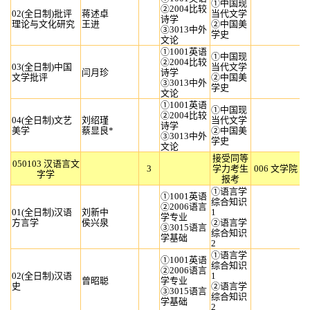
①中国现
②2004比较
02(全日制)批评
蒋述卓
当代文学
诗学
理论与文化研究
王进
②中国美
③3013中外
学史
文论
①1001英语
①中国现
②2004比较
03(全日制)中国
当代文学
闫月珍
诗学
文学批评
②中国美
③3013中外
学史
文论
①1001英语
①中国现
②2004比较
04(全日制)文艺
刘绍瑾
当代文学
诗学
美学
蔡显良*
②中国美
③3013中外
学史
文论
接受同等
050103 汉语言文
3
学力考生
006 文学院
字学
报考
①语言学
①1001英语
综合知识
②2006语言
01(全日制)汉语
刘新中
1
学专业
方言学
侯兴泉
②语言学
③3015语言
综合知识
学基础
2
①语言学
①1001英语
综合知识
②2006语言
02(全日制)汉语
1
曾昭聪
学专业
史
②语言学
③3015语言
综合知识
学基础
2