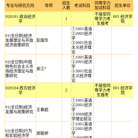
招生
同等学力
专业与研究方向
导师
考试科目
招生单位
人数
加试科目
不接受同
020101 政治经济
001 经济学
1
等学力考
学
院
生报考
①1001英语
②2001经济
01(全日制)经济
学
发展理论与开放
彭国华
③3001社会
经济政策研究
主义经济理
论
①1001英语
02(全日制)中国
②2001经济
特色社会主义市
学
吴江*
场经济理论与政
③3001社会
策研究
主义经济理
论
不接受同
020104 西方经济
001 经济学
2
等学力考
学
院
生报考
①1001英语
②2001经济
01(全日制)经济
王春超
学
发展与政策研究
③3069经济
学理论前沿
①1001英语
②2001经济
02(全日制)行为
郑筱婷
学
和实验经济学
③3069经济