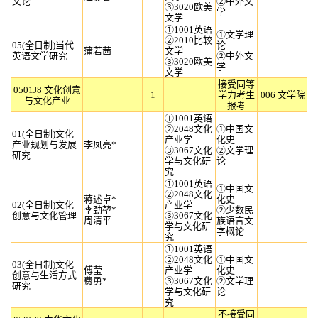
文论
②中外文
③3020欧美
学
文学
①1001英语
①文学理
②2010比较
05(全日制)当代
论
蒲若茜
文学
英语文学研究
②中外文
③3020欧美
学
文学
接受同等
0501J8 文化创意
1
学力考生
006 文学院
与文化产业
报考
①1001英语
②2048文化
①中国文
01(全日制)文化
产业学
化史
产业规划与发展
李凤亮*
③3067文化
②文学理
研究
学与文化研
论
究
①1001英语
①中国文
②2048文化
蒋述卓*
化史
02(全日制)文化
产业学
李劲堃*
②少数民
创意与文化管理
③3067文化
周清平
族语言文
学与文化研
字概论
究
①1001英语
②2048文化
①中国文
03(全日制)文化
傅莹
产业学
化史
创意与生活方式
费勇*
③3067文化
②文学理
研究
学与文化研
论
究
不接受同