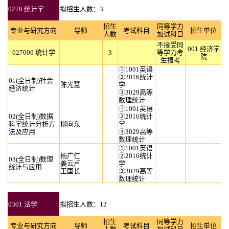
0270 统计学
拟招生人数：3
招生
同等学力
专业与研究方向
导师
考试科目
招生单位
人数
加试科目
不接受同
001 经济学
027000 统计学
3
等学力考
院
生报考
①1001英语
②2016统计
01(全日制)社会
陈光慧
学
经济统计
③3029高等
数理统计
①1001英语
02(全日制)数据
②2016统计
科学统计分析方
柳向东
学
法及应用
③3029高等
数理统计
①1001英语
杨广仁
②2016统计
03(全日制)数理
姜云卢
学
统计与应用
王国长
③3029高等
数理统计
0301 法学
拟招生人数：12
招生
同等学力
专业与研究方向
导师
考试科目
招生单位