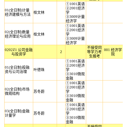
①1001英语
②2001经济
01(全日制)计量
桂文林
学
经济建模与方法
③3009计量
经济学
①1001英语
②2001经济
02(全日制)数量
桂文林
学
经济理论与应用
③3009计量
经济学
不接受同
0202Z1 公司金融
001 经济学
2
等学力考
与投资学
院
生报考
①1001英语
②2001经济
01(全日制)投融
叶德珠
学
资与公司治理
③3010微观
金融
①1001英语
②2001经济
02(全日制)市场
苏冬蔚
学
微观结构
③3010微观
金融
①1001英语
②2001经济
03(全日制)金融
苏冬蔚
学
计量学
③3010微观
金融
不接受同