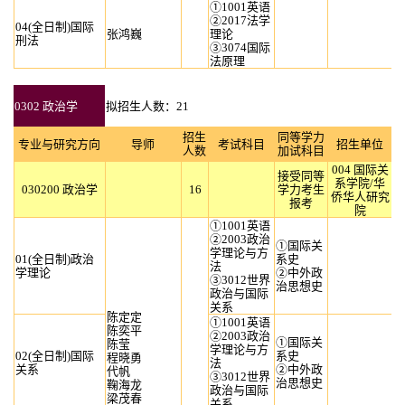
①1001英语
②2017法学
04(全日制)国际
张鸿巍
理论
刑法
③3074国际
法原理
0302 政治学
拟招生人数：21
招生
同等学力
专业与研究方向
导师
考试科目
招生单位
人数
加试科目
004 国际关
接受同等
系学院/华
030200 政治学
16
学力考生
侨华人研究
报考
院
①1001英语
②2003政治
①国际关
学理论与方
01(全日制)政治
系史
法
学理论
②中外政
③3012世界
治思想史
政治与国际
关系
陈定定
①1001英语
陈奕平
②2003政治
①国际关
陈莹
学理论与方
02(全日制)国际
系史
程晓勇
法
关系
②中外政
代帆
③3012世界
治思想史
鞠海龙
政治与国际
梁茂春
关系