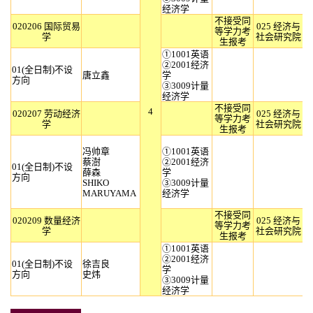
经济学
不接受同
020206 国际贸易
025 经济与
等学力考
学
社会研究院
生报考
①1001英语
②2001经济
01(全日制)不设
唐立鑫
学
方向
③3009计量
经济学
不接受同
4
020207 劳动经济
025 经济与
等学力考
学
社会研究院
生报考
冯帅章
①1001英语
蔡澍
②2001经济
01(全日制)不设
薛森
学
方向
SHIKO
③3009计量
MARUYAMA
经济学
不接受同
020209 数量经济
025 经济与
等学力考
学
社会研究院
生报考
①1001英语
②2001经济
01(全日制)不设
徐吉良
学
方向
史炜
③3009计量
经济学