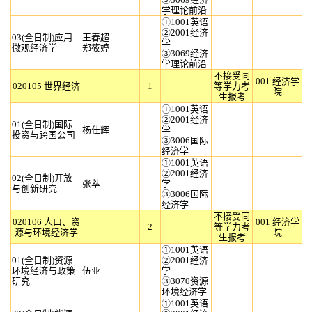
学理论前沿
①1001英语
②2001经济
03(全日制)应用
王春超
学
微观经济学
郑筱婷
③3069经济
学理论前沿
不接受同
001 经济学
020105 世界经济
1
等学力考
院
生报考
①1001英语
②2001经济
01(全日制)国际
杨仕辉
学
投资与跨国公司
③3006国际
经济学
①1001英语
②2001经济
02(全日制)开放
张萃
学
与创新研究
③3006国际
经济学
不接受同
020106 人口、资
001 经济学
2
等学力考
源与环境经济学
院
生报考
①1001英语
01(全日制)资源
②2001经济
环境经济与政策
伍亚
学
研究
③3070资源
环境经济学
①1001英语