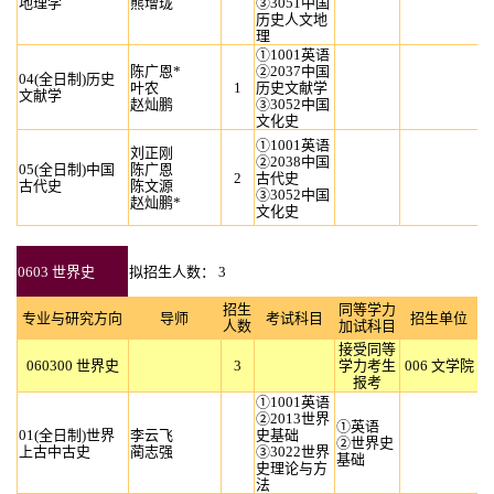
地理学
熊增珑
③3051中国
历史人文地
理
①1001英语
陈广恩*
②2037中国
04(全日制)历史
叶农
1
历史文献学
文献学
赵灿鹏
③3052中国
文化史
①1001英语
刘正刚
②2038中国
05(全日制)中国
陈广恩
2
古代史
古代史
陈文源
③3052中国
赵灿鹏*
文化史
0603 世界史
拟招生人数： 3
招生
同等学力
专业与研究方向
导师
考试科目
招生单位
人数
加试科目
接受同等
060300 世界史
3
学力考生
006 文学院
报考
①1001英语
②2013世界
①英语
01(全日制)世界
李云飞
史基础
②世界史
上古中古史
蔺志强
③3022世界
基础
史理论与方
法