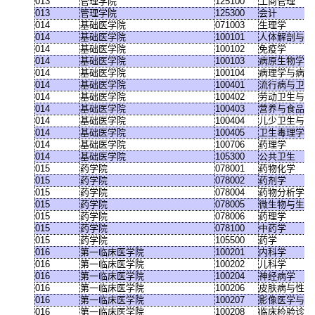
013
管理学院
125100
工商管理
013
管理学院
125300
会计
014
基础医学院
071003
生理学
014
基础医学院
100101
人体解剖与组
014
基础医学院
100102
免疫学
014
基础医学院
100103
病原生物学
014
基础医学院
100104
病理学与病理
014
基础医学院
100401
流行病与卫生
014
基础医学院
100402
劳动卫生与环
014
基础医学院
100403
营养与食品卫
014
基础医学院
100404
儿少卫生与妇
014
基础医学院
100405
卫生毒理学
014
基础医学院
100706
药理学
014
基础医学院
105300
公共卫生
015
药学院
078001
药物化学
015
药学院
078002
药剂学
015
药学院
078004
药物分析学
015
药学院
078005
微生物与生化
015
药学院
078006
药理学
015
药学院
078100
中药学
015
药学院
105500
药学
016
第一临床医学院
100201
内科学
016
第一临床医学院
100202
儿科学
016
第一临床医学院
100204
神经病学
016
第一临床医学院
100206
皮肤病与性病
016
第一临床医学院
100207
影像医学与核
016
第一临床医学院
100208
临床检验诊断