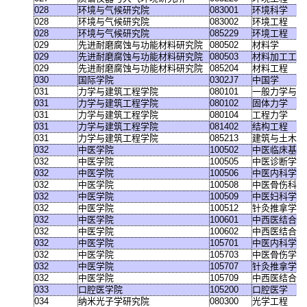
028
环境与气候研究院
083001
环境科学
028
环境与气候研究院
083002
环境工程
028
环境与气候研究院
085229
环境工程
029
先进耐磨腐蚀与功能材料研究院
080502
材料学
029
先进耐磨腐蚀与功能材料研究院
080503
材料加工工程
029
先进耐磨腐蚀与功能材料研究院
085204
材料工程
030
国际学院
0302J7
中国学
031
力学与建筑工程学院
080101
一般力学与力
031
力学与建筑工程学院
080102
固体力学
031
力学与建筑工程学院
080104
工程力学
031
力学与建筑工程学院
081402
结构工程
031
力学与建筑工程学院
085213
建筑与土木工
032
中医学院
100502
中医临床基础
032
中医学院
100505
中医诊断学
032
中医学院
100506
中医内科学
032
中医学院
100508
中医骨伤科学
032
中医学院
100509
中医妇科学
032
中医学院
100512
针灸推拿学
032
中医学院
100601
中西医结合基
032
中医学院
100602
中西医结合临
032
中医学院
105701
中医内科学
032
中医学院
105703
中医骨伤学
032
中医学院
105707
针灸推拿学
032
中医学院
105709
中西医结合临
033
口腔医学院
105200
口腔医学
034
纳米光子学研究院
080300
光学工程