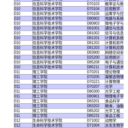
010
信息科学技术学院
070103
概率论与数理
010
信息科学技术学院
070104
应用数学
010
信息科学技术学院
070105
运筹学与控制
010
信息科学技术学院
080902
电路与系统
010
信息科学技术学院
080903
微电子学与固
010
信息科学技术学院
081001
通信与信息系
010
信息科学技术学院
081002
信号与信息处
010
信息科学技术学院
081201
计算机系统结
010
信息科学技术学院
081202
计算机软件与
010
信息科学技术学院
081203
计算机应用技
010
信息科学技术学院
083900
网络空间安全
010
信息科学技术学院
025200
应用统计
010
信息科学技术学院
085208
电子与通信工
010
信息科学技术学院
085211
计算机技术
011
理工学院
070201
理论物理
011
理工学院
070205
凝聚态物理
011
理工学院
0702Z1
计算物理
011
理工学院
070207
光学
011
理工学院
080300
光学工程
011
理工学院
080901
物理电子学
011
理工学院
083201
食品科学
011
理工学院
083202
粮食、油脂及
011
理工学院
085202
光学工程
011
理工学院
085231
食品工程
012
生命科学技术学院
071002
动物学
012
生命科学技术学院
071004
水生生物学