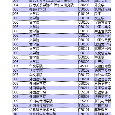
004
国际关系学院
/
华侨华人研究院
030207
国际关系
004
国际关系学院
/
华侨华人研究院
030208
外交学
005
社会科学部
030505
思想政治教育
006
文学院
010106
美学
006
文学院
050101
文艺学
006
文学院
050103
汉语言文字学
006
文学院
050104
中国古典文献
006
文学院
050105
中国古代文学
006
文学院
050106
中国现当代文
006
文学院
050107
中国少数民族
006
文学院
050108
比较文学与世
006
文学院
0501J1
高级秘书与行
006
文学院
0501J8
文化创意与文
006
文学院
060200
中国史
006
文学院
060300
世界史
007
华文学院
045300
汉语国际教育
007
华文学院
050102
语言学及应用
007
华文学院
0501Z2
海外华语及华
008
外国语学院
050201
英语语言文学
008
外国语学院
050205
日语语言文学
008
外国语学院
050211
外国语言学及
008
外国语学院
055101
英语笔译
008
外国语学院
050503
法语语言文学
009
新闻与传播学院
055200
新闻与传播
009
新闻与传播学院
135105
广播电视
010
信息科学技术学院
070101
基础数学
010
信息科学技术学院
070102
计算数学