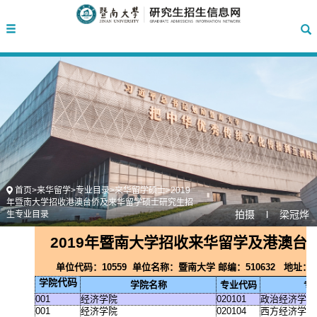
首页
>
来华留学
>
专业目录
>
来华留学硕士
>
2019
年暨南大学招收港澳台侨及来华留学硕士研究生招
拍摄 l 梁冠烨
生专业目录
2019年暨南大学招收来华留学及港澳台
单位代码：10559 单位名称：暨南大学 邮编：510632 地址
代码
学院
学院名称
专业代码
专
001
经济学院
020101
政治经济学
001
经济学院
020104
西方经济学