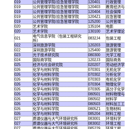
019
公共管理学院
/
应急管理学院
120401
行政管理
019
公共管理学院
/
应急管理学院
120403
教育经济与管
019
公共管理学院
/
应急管理学院
120404
社会保障
019
公共管理学院
/
应急管理学院
1204Z1
应急管理
019
公共管理学院
/
应急管理学院
125200
公共管理
020
艺术学院
135104
电影
020
艺术学院
130100
艺术学理论
电气信息学院（包装工程研究
021
0832J4
包装工程
所）
022
深圳旅游学院
120203
旅游管理
022
深圳旅游学院
125400
旅游管理
023
光子技术研究院
080300
光学工程
024
国际商学院
1202J3
国际商务
025
经济与社会研究院
020207
劳动经济学
026
化学与材料学院
070301
无机化学
026
化学与材料学院
070302
分析化学
026
化学与材料学院
070303
有机化学
026
化学与材料学院
070304
物理化学
026
化学与材料学院
070305
高分子化学与
026
化学与材料学院
080501
材料物理与化
026
化学与材料学院
080502
材料学
026
化学与材料学院
080503
材料加工工程
026
化学与材料学院
0805Z1
生物材料
026
化学与材料学院
085204
材料工程
027
质谱仪器与大气环境研究所
083001
环境科学
027
质谱仪器与大气环境研究所
083002
环境工程
027
质谱仪器与大气环境研究所
085229
环境工程