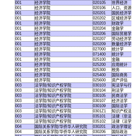
001
经济学院
020105
世界经济
001
经济学院
020106
人口、资源与
001
经济学院
020201
国民经济学
001
经济学院
020202
区域经济学
001
经济学院
020203
财政学
001
经济学院
020204
金融学
001
经济学院
020206
国际贸易学
001
经济学院
020207
劳动经济学
001
经济学院
020209
数量经济学
001
经济学院
027000
统计学
001
经济学院
071400
统计学
001
经济学院
025100
金融
001
经济学院
025200
应用统计
001
经济学院
025300
税务
001
经济学院
025400
国际商务
001
经济学院
025600
资产评估
003
法学院
/
知识产权学院
030103
宪法学与行政
003
法学院
/
知识产权学院
030104
刑法学
003
法学院
/
知识产权学院
030105
民商法学
003
法学院
/
知识产权学院
030107
经济法学
003
法学院
/
知识产权学院
030109
国际法学
003
法学院
/
知识产权学院
0301Z1
知识产权法学
003
法学院
/
知识产权学院
035101
法律（非法学
003
法学院
/
知识产权学院
035102
法律（法学）
004
国际关系学院
/
华侨华人研究院
030201
政治学理论
004
国际关系学院
/
华侨华人研究院
030206
国际政治