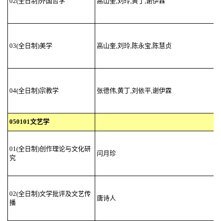
02(全日制)外国哲学
高山奎,刘玲,黄丁,谢伊霖
03(全日制)美学
高山奎,刘玲,陈永宝,陈慧贞
04(全日制)宗教学
张德伟,黄丁,刘依平,谢伊霖
050101文艺学
01(全日制)创作理论与文化研
闫月珍
究
02(全日制)文学批评及文艺传
唐诗人
播