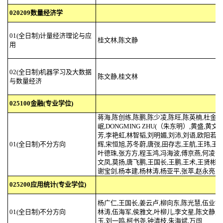
020209数量经济学
01(全日制)计量经济理论与应
桂文林,陈文静
用
02(全日制)机器学习及大数据
陈文静,桂文林
与数量经济
025100金融(专业学位)
蒋海,陈创练,陈鹏,陈少凌,陈旺,陈英楠,杜金
岷,DONGMING ZHU(（朱东明）,黄盛,黄文
芳,李艳虹,林智韬,刘明媚,刘沛,刘语,欧阳若澜
01(全日制)不分方向
辉,宋恒旭,苏冬蔚,唐弢,田存志,王航,王玮,王
叶德珠,张方方,程玉鸿,冯海波,傅京燕,何凌云
文凤,莫扬,唐飞鹏,王国长,王鹏,王术,王贤彬,
谢宝剑,杨本建,杨林涛,杨亚平,张萃,赵永亮,
025200应用统计(专业学位)
杨广仁,王国长,姜云卢,柳向东,陈光慧,伍业锋
01(全日制)不分方向
林涛,伍海军,侯雅文,叶柳儿,李文星,陈文静,
玉,刘一鸣,柯书尧,钟清枝,朱海斌,万闯