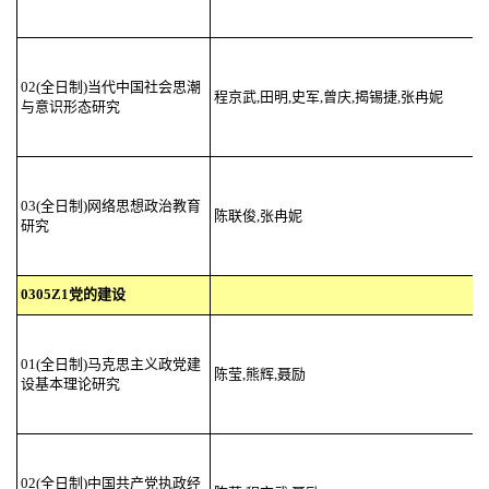
02(全日制)当代中国社会思潮
程京武,田明,史军,曾庆,揭锡捷,张冉妮
与意识形态研究
03(全日制)网络思想政治教育
陈联俊,张冉妮
研究
0305Z1党的建设
01(全日制)马克思主义政党建
陈莹,熊辉,聂励
设基本理论研究
02(全日制)中国共产党执政经