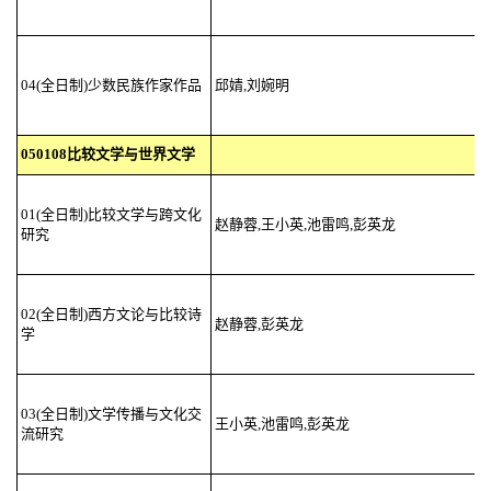
04(全日制)少数民族作家作品
邱婧,刘婉明
050108比较文学与世界文学
01(全日制)比较文学与跨文化
赵静蓉,王小英,池雷鸣,彭英龙
研究
02(全日制)西方文论与比较诗
赵静蓉,彭英龙
学
03(全日制)文学传播与文化交
王小英,池雷鸣,彭英龙
流研究