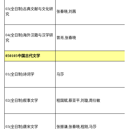
03(全日制)古典文献与文化研
张春晓,刘茜
究
04(全日制)海外汉籍与汉学研
曾肖,张春晓
究
050105中国古代文学
01(全日制)诗词学
马莎
02(全日制)叙事文学
程国赋,蔡亚平,刘璇,周仕敏
03(全日制)唐宋文学
张振谦,张春晓,程刚,马莎