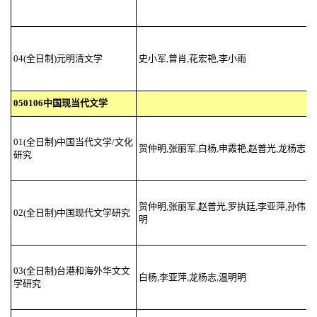
04(全日制)元明清文学
史小军,曾肖,花宏艳,李小雨
050106中国现当代文学
01(全日制)中国当代文学/文化
贺仲明,张丽军,白杨,申霞艳,赵普光,龙杨志,
研究
贺仲明,张丽军,赵普光,罗执廷,李亚萍,孙伟,
02(全日制)中国现代文学研究
明
03(全日制)台港和海外华文文
白杨,李亚萍,龙杨志,温明明
学研究