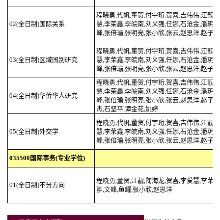
程晓勇,代帆,董贺,付宇珩,贺喜,吉伟伟,江靓,
02(全日制)国际关系
慧,李荣鑫,李皖南,刘义强,任娜,石沧金,潘玥,
峰,张倍瑜,张明亮,张小欣,张云,赵思洋,赵子乐
程晓勇,代帆,董贺,付宇珩,贺喜,吉伟伟,江靓,
03(全日制)区域国别研究
慧,李荣鑫,李皖南,刘义强,任娜,石沧金,潘玥,
峰,张倍瑜,张明亮,张小欣,张云,赵思洋,赵子乐
程晓勇,代帆,董贺,付宇珩,贺喜,吉伟伟,江靓,
慧,李荣鑫,李皖南,刘义强,任娜,石沧金,潘玥,
04(全日制)华侨华人研究
峰,张倍瑜,张明亮,张小欣,张云,赵思洋,赵子乐
杰,石坚平,谭金花,姚婷
程晓勇,代帆,董贺,付宇珩,贺喜,吉伟伟,江靓,
05(全日制)外交学
慧,李荣鑫,李皖南,刘义强,任娜,石沧金,潘玥,
峰,张倍瑜,张明亮,张小欣,张云,赵思洋,赵子乐
035500国际事务(专业学位)
程晓勇,董贺,江靓,鞠海龙,贺喜,李爱慧,李荣鑫
01(全日制)不分方向
翀,文峰,鱼耀,张小欣,赵思洋