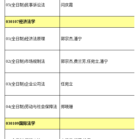
05(全日制)民事诉讼法
闫庆霞
030107经济法学
01(全日制)经济法原理
郭宗杰,潘宁
02(全日制)市场规制法
郭宗杰,费兰芳,任宛立,潘宁
03(全日制)企业公司法
任宛立
04(全日制)劳动与社会保障法
郑晓珊
030109国际法学