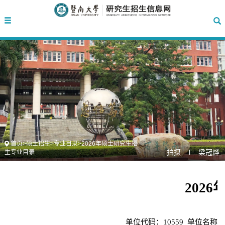
首页
>
硕士招生
>
专业目录
>
2026年硕士研究生招
拍摄 l 梁冠烨
生专业目录
202
单位代码：10559
单位名称：