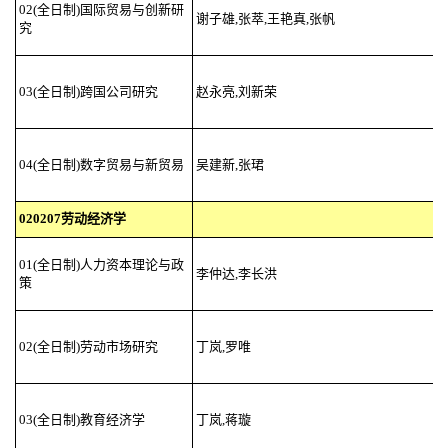
02(全日制)国际贸易与创新研
谢子雄,张萃,王艳真,张帆
究
03(全日制)跨国公司研究
赵永亮,刘新荣
04(全日制)数字贸易与新贸易
吴建新,张珺
020207劳动经济学
01(全日制)人力资本理论与政
李仲达,李长洪
策
02(全日制)劳动市场研究
丁岚,罗唯
03(全日制)教育经济学
丁岚,蒋璇