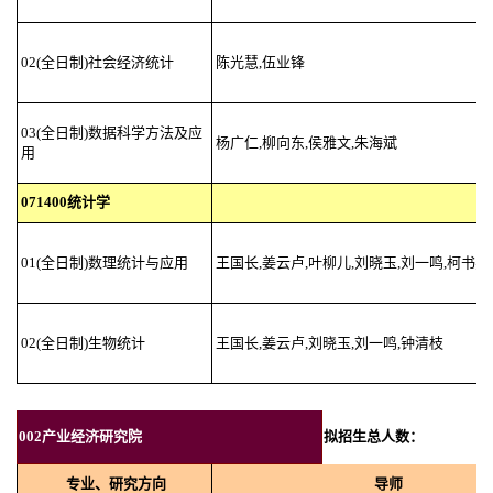
02(全日制)社会经济统计
陈光慧,伍业锋
03(全日制)数据科学方法及应
杨广仁,柳向东,侯雅文,朱海斌
用
071400统计学
01(全日制)数理统计与应用
王国长,姜云卢,叶柳儿,刘晓玉,刘一鸣,柯书尧
02(全日制)生物统计
王国长,姜云卢,刘晓玉,刘一鸣,钟清枝
002产业经济研究院
拟招生总人数：
专业、研究方向
导师