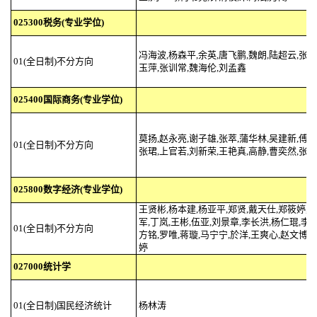
025300税务(专业学位)
冯海波,杨森平,余英,唐飞鹏,魏朗,陆超云,张阳
01(全日制)不分方向
玉萍,张训常,魏海伦,刘孟鑫
025400国际商务(专业学位)
莫扬,赵永亮,谢子雄,张萃,蒲华林,吴建新,傅京
01(全日制)不分方向
张珺,上官若,刘新荣,王艳真,高静,曹奕然,张帆
025800数字经济(专业学位)
王贤彬,杨本建,杨亚平,郑贤,戴天仕,郑筱婷,
军,丁岚,王彬,伍亚,刘景章,李长洪,杨仁琨,李
01(全日制)不分方向
方铭,罗唯,蒋璇,马宁宁,於洋,王爽心,赵文博,
婷
027000统计学
01(全日制)国民经济统计
杨林涛