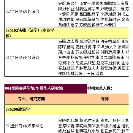
史蔚,朱义坤,汤文平,廖焕国,胡鹏翔,闫庆霞,
卿,杜如益,付鹏远,郭宗杰,郑晓珊,费兰芳,方赛
02(全日制)涉外法治
李健男,郭鹏,吕国民,程荃,李静,徐奇,韩书立,
祥,沈仲衡,吴雨辉,陈贤凯,仲春,陈胜蓝,金泳锋
黄细江,潘宁,方歆然,侯跃伟,林若阳
035102法律（法学）(专业学
位)
马腾,沈太霞,张淑雯,高轩,占美柏,邱新,李响,
陈晖,杨萌,史蔚,江勇,朱义坤,汤文平,廖焕国,
翔,李杏杏,苏文卿,杜如益,付鹏远,郭宗杰,郑晓
01(全日制)不分方向
方赛迎,杨辉旭,任宛立,李健男,郭鹏,程荃,吕国
奇,韩书立,胡波,吴欣望,赵克祥,沈仲衡,金泳锋
春,陈贤凯,陈胜蓝,陈志杰,戴哲,许清,黄细江,
侯跃伟,林若阳,卢玉良,潘鑫
004国际关系学院/华侨华人研究院
拟招生总人数：
专业、研究方向
导师
030200政治学
程晓勇,代帆,董贺,付宇珩,贺喜,吉伟伟,江靓,
01(全日制)政治学理论
慧,李荣鑫,李皖南,刘义强,任娜,石沧金,潘玥,
峰,张倍瑜,张明亮,张小欣,张云,赵思洋,赵子乐