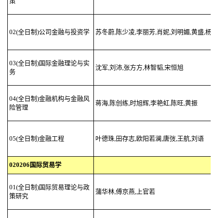
策
02(全日制)公司金融与投资学
苏冬蔚,陈少凌,李丽芳,肖妮,刘明媚,黄盛,杨
03(全日制)国际金融理论与实
沈军,刘沛,张方方,林智韬,宋恒旭
务
04(全日制)金融机构与金融风
蒋海,陈创练,时旭辉,李艳虹,陈旺,黄振
险管理
05(全日制)金融工程
叶德珠,田存志,欧阳若澜,唐弢,王航,刘语
020206国际贸易学
01(全日制)国际贸易理论与政
蒲华林,傅京燕,上官若
策研究