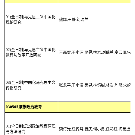
01(全日制)马克思主义中国化
熊辉,王静,刘瑞兰
理论研究
02(全日制)马克思主义中国化
王高贺,于小涵,吴昱,林岩,刘瑞兰,秦云周,宋
进程与改革开放研究
03(全日制)中国化马克思主义
张龙平,于小涵,吴昱,林恺铖,林岩,陈熙,宋婉贞
传播研究
030505思想政治教育
01(全日制)思想政治教育原理
魏传光,江传月,曾庆,何小勇,任彩红,揭锡捷
与方法研究