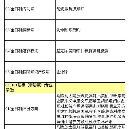
02(全日制)专利法
胡波,戴哲,黄细江
03(全日制)商标法
沈仲衡,陈贤凯
04(全日制)著作权法
赵克祥,吴雨辉,仲春,陈贤凯,戴哲
05(全日制)国际知识产权法
金泳锋
035101法律（非法学）(专业
学位)
马腾,沈太霞,张淑雯,高轩,占美柏,邱新,李响,
史蔚,朱义坤,汤文平,廖焕国,胡鹏翔,闫庆霞,
卿,杜如益,付鹏远,郭宗杰,郑晓珊,费兰芳,方赛
01(全日制)不分方向
李健男,郭鹏,吕国民,程荃,李静,徐奇,韩书立,
祥,沈仲衡,吴雨辉,陈贤凯,仲春,陈胜蓝,金泳锋
黄细江,潘宁,方歆然,侯跃伟,林若阳
马腾,沈太霞,张淑雯,高轩,占美柏,邱新,李响,