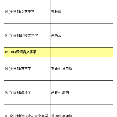
03(全日制)文艺美学
宋长建
04(全日制)比较文艺学
朱巧云
050103汉语言文字学
01(全日制)方言学
刘新中,肖自辉
02(全日制)语法学
赵春利,周娟
03(全日制)汉语史与古文字学
曾昭聪,吴丽婉