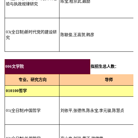
陈莹,程京武,聂励
验与执政规律研究
03(全日制)新时代党的建设研
陈联俊,王高贺,韩彦
究
006文学院
拟招生总人数：
专业、研究方向
导师
010100哲学
01(全日制)中国哲学
刘依平,张德伟,陈永宝,李元骏,陈慧贞