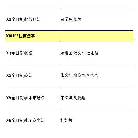
02(全日制)比较刑法
贾学胜,杨萌
030105民商法学
01(全日制)民法
廖焕国,汤文平,杜如益
02(全日制)商法
朱义坤,廖焕国,李杏杏
03(全日制)资本市场法
朱义坤,胡鹏翔
04(全日制)电子商务法
杜如益