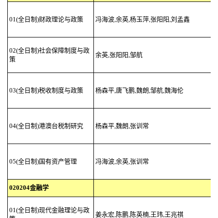
01(全日制)财政理论与政策
冯海波,余英,杨玉萍,张阳阳,刘孟鑫
02(全日制)社会保障制度与政
余英,张阳阳,邹航
策
03(全日制)税收制度与政策
杨森平,唐飞鹏,魏朗,邹航,魏海伦
04(全日制)港澳台税制研究
杨森平,魏朗,张训常
05(全日制)国有资产管理
冯海波,余英,张训常
020204金融学
01(全日制)现代金融理论与政
姜永宏,陈鹏,陈英楠,王玮,王兆祺