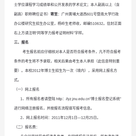
士学位课程学习成绩单和公开发表的学术论文；本人副高以上（含
副高）职称聘任证书）
寄至
：广州黄埔大道西
601
号暨南大学行政
办公楼研究生招生办公室，杨岭生老师收，邮编
510632
。信封正面
右上方请注明
“
同等学力报考证明材料
”
字样。
三、报名
考生报名前应仔细核对本人是否符合报考条件，凡不符合报考
条件的考生将不予录取，相关后果由考生本人承担（此信息特别重
要）。本校
2012
年博士生招生为一次（境内），采用网上报名方
式。
（一）网上报名
1
、所有报名者请登陆
http
：
//yz.jnu.edu.cn“
博士报名登记系统
”
进行网络注册报名，并按报名流程填写报考信息。
2
、
网上报名时间：
2011
年
12
月
1
日
—12
月
25
日
。
（二）报名费：