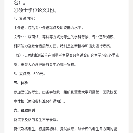
名）。
⑩
硕士学位论文
1
份。
4
、复试内容：
⑴
外语：包括专业外语笔试及听说能力水平；
⑵
专业：以面试、笔试等方式对考生的学科背景、专业基础知识、
科研能力及综合素质等方面，特别是创新精神和能力进行考察。
（
3
）心理健康测试重在测量考生是否具备适合研究生学习的心里素
质，由暨大心理健康教育中心统一安排。
5
、复试费：
500
元。
五、体检
参加复试的考生，由各学院统一组织到暨南大学附属第一医院校医
室体检（体检费标准另行通知）。
六、录取原则
复试不及格的考生不予录取。
复试及格考生，根据其初试、复试成绩，综合评估考生各方面的能