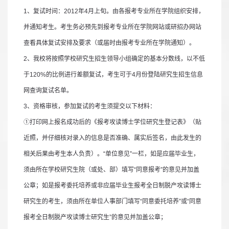
1
、复试时间：
2012
年
4
月上旬。由各报考专业所在学院组织安排，
并通知考生。考生务必预先到报考专业所在学院网站或研招办网站
查看具体复试安排及要求（或届时由报考专业所在学院通知）。
2
、我校将按照学校研究生招生领导小组确定的基本分数线，以不低
于
120%
的比例进行差额复试，考生可于
4
月份登陆研究生招生信息
网查询复试名单。
3
、资格审核，参加复试的考生须提交以下材料：
①
打印网上报名成功后的《报考攻读博士学位研究生登记表》（贴
近照，并仔细核对录入的信息是否准确、属实后签名，由此发生的
相关后果由考生本人负责）。
“
单位意见
”
一栏，如是应届毕业生，
须由所在学校研究生院（或处、部）填写
“
同意报考
”
的意见并加盖
公章；如是报考委托培养或非应届毕业生报考全日制脱产攻读博士
研究生的考生，须由所在单位人事部门填写
“
同意委托培养
”
或
“
同意
报考全日制脱产攻读博士研究生
”
的意见并加盖公章；