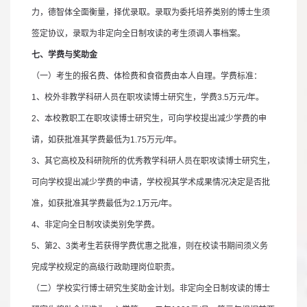
力，德智体全面衡量，择优录取。录取为委托培养类别的博士生须
签定协议，录取为非定向全日制攻读的考生须调人事档案。
七、学费与奖助金
（一）考生的报名费、体检费和食宿费由本人自理。学费标准：
1
、校外非教学科研人员在职攻读博士研究生，学费
3.5
万元
/
年。
2
、本校教职工在职攻读博士研究生，可向学校提出减少学费的申
请，如获批准其学费最低为
1.75
万元
/
年。
3
、其它高校及科研院所的优秀教学科研人员在职攻读博士研究生，
可向学校提出减少学费的申请，学校视其学术成果情况决定是否批
准，如获批准其学费最低为
2.1
万元
/
年。
4
、非定向全日制攻读类别免学费。
5
、第
2
、
3
类考生若获得学费优惠之批准，则在校读书期间须义务
完成学校规定的高级行政助理岗位职责。
（二）学校实行博士研究生奖助金计划。非定向全日制攻读的博士