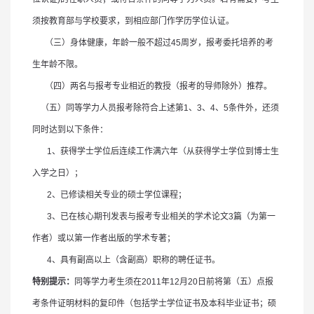
须按教育部与学校要求，到相应部门作学历学位认证。
（三）身体健康，年龄一般不超过
45
周岁，报考委托培养的考
生年龄不限。
（四）两名与报考专业相近的教授（报考的导师除外）推荐。
（五）同等学力人员报考除符合上述第
1
、
3
、
4
、
5
条件外，还须
同时达到以下条件：
1
、获得学士学位后连续工作满六年（从获得学士学位到博士生
入学之日）；
2
、已修读相关专业的硕士学位课程；
3
、
已在核心期刊发表与报考专业相关的学术论文
3
篇（为第一
作者）或以第一作者出版的学术专著；
4
、具有副高以上（含副高）职称的聘任证书。
特别提示：
同等学力考生须在
2011
年
12
月
20
日前
将第（五）点报
考条件证明材料的复印件（包括学士学位证书及本科毕业证书；硕