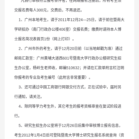
凡自行审核符合报考条件者，在网络报名注册后，所有考生须
交报名费每人
300
元，交费后，不再退还。
1
、广州本地考生，请于
2011
年
12
月
24—25
日，请于前往暨南大
学研招办（南门行政办公楼
406
室）交报名费；缴费时请持本人博
士报名简况表首页
1
份（网上打印）。
2
、广州市外的考生，请于
12
月
20
日
前（以当地邮戳为准）通过
邮局汇款至：广州黄埔大道西
601
号暨南大学行政办公楼研究生招
生办公室，杨岭生老师收，邮编
510632
；
并请在汇款单附言栏注明
你报考的专业及考生编号（此附言非常重要）。
3
、还可通过中国工商银行网银交付方式，正在试验中，届时另
行通知，请关注。
4
、除同等学力考生外，其它考生的报考资格审查在复试阶段进
行。
5
、研究生招生办公室将于
12
月
26
日
后集中审核博士报名信息，
考生
2012
年
1
月
4
日
后可登陆暨南大学博士研究生报名系统查询（资