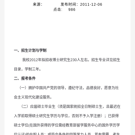
来源：
发布时间：2011-12-06
点击:
986
一、招生计划与学制
我校
2012
年拟招收博士研究生
230
人左右。招生专业详见招生
目录，学制三年。
二、报考条件
（一）拥护中国共产党的领导，遵纪守法，品德良好，愿意为社
会主义现代化建设服务。
（二）应届硕士毕业生（须是国家统招全日制硕士生，且最迟在
入学前取得硕士研究生学历与学位，否则不予入学注册）；已获得
硕士学位
(
在国外获得的学位需经教育部留学服务中心的国外学历学
位认证
)
的在职人员；或符合条件的同等学力人员。若有需要，考生