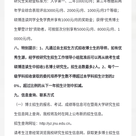
研究生奖助金标准为：入学第一、二年
1000
元
/
月；第三年根据前两
年学业综合表现评出
3000
元
/
月、
2000
元
/
月、
1000
元
/
月
3
个等级；
硕博连读同学全免学费并享有
1000
元
/
月的奖助金；获得
“
优秀博士
生攀登计划
”
资助者，可按层次分别享有
5000
元
/
月、
8000
元
/
月、
1
0000
元
/
月。
八、特别提示：
1
、凡通过自主招生方式招收博士生的导师，如有优
秀生源，经学校研究生招生工作领导小组批准后可以再从统考生或
硕博连读生中招收
1
名博士研究生。招生总数最多
2
人。
2
、每个一
级学科招收录取的委托培养学生数不得超过本学科招生计划的
2
0%
，超过比例的从下一年招生计划中扣减。
九、信息查询、联系方式
（一）博士招生的报名、考试、成绩等信息可在暨南大学研究生招
生信息网上查询，我校将及时在网上公布新的招生信息。
招生查询网址：
http://yz.jnu.edu.cn
。
请考生注意经常浏览我校研究生招生信息网，获取更多博士招生信