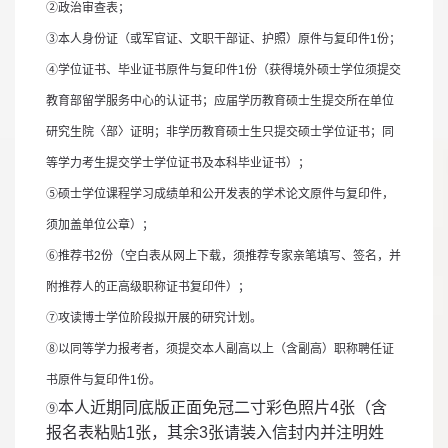
②
政治审查表；
③
本人身份证（或军官证、文职干部证、护照）原件与复印件
1
份；
④
学位证书、毕业证书原件与复印件
1
份（获得境外硕士学位须提交
教育部留学服务中心的认证书；应届学历教育硕士生提交所在单位
研究生院〈部〉证明；非学历教育硕士生只提交硕士学位证书；同
等学力考生提交学士学位证书及本科毕业证书）；
⑤
硕士学位课程学习成绩单和公开发表的学术论文原件与复印件，
须加盖单位公章）；
⑥
推荐书
2
份（空白表从网上下载，须推荐专家亲笔填写、签名，并
附推荐人的正高级职称证书复印件）；
⑦
攻读博士学位阶段拟开展的研究计划。
⑧
以同等学力报考者，须提交本人副高以上（含副高）职称聘任证
书原件与复印件
1
份。
本人近期同底版正面免冠二寸彩色照片
4
张（含
⑨
报名表粘贴
1
张，其余
3
张请装入信封内并注明姓