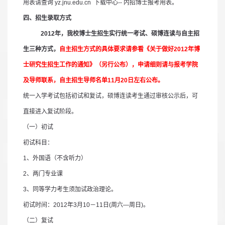
用表请查询
yz.jnu.edu.cn
下载中心
--
内招博士报考用表。
四、招生录取方式
2012
年，我校博士生招生实行统一考试、硕博连读与自主招
生三种方式，
自主招生方式的具体要求请参看《关于做好
2012
年博
士研究生招生工作的通知》（另行公布），申请细则请与报考学院
及导师联系，自主招生导师名单
11
月
20
日左右公布。
统一入学考试包括初试和复试，硕博连读考生通过审核公示后，可
直接进入复试阶段。
（一）初试
初试科目：
1
、外国语（不含听力）
2
、两门专业课
3
、同等学力考生须加试政治理论。
初试时间：
2012
年
3
月
10
－
11
日
(
周六
—
周日
)
。
（二）复试