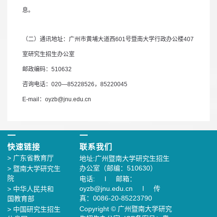
息。
（二）通讯地址：广州市黄埔大道西
601
号暨南大学行政办公楼
407
室研究生招生办公室
邮政编码：
510632
咨询电话：
020—85228526
，
85220045
E-mail
：
oyzb@jnu.edu.cn
一
一
快速链接
联系我们
>
广东省教育厅
地址:广州暨南大学研究生招生
办公室（邮编：510630）
>
暨南大学研究生
院
电话: l 邮箱：
oyzb@jnu.edu.cn l 传
>
中华人民共和
真：0086-20-85223790
国教育部
Copyright © 广州暨南大学研究
>
中国研究生招生